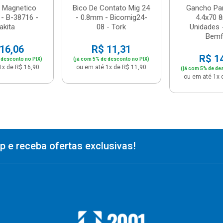
 Magnetico
Bico De Contato Mig 24
Gancho Pa
- B-38716 -
- 0.8mm - Bicomig24-
4.4x70 
akita
08 - Tork
Unidades 
Bemf
16,06
R$ 11,31
R$ 1
 desconto no PIX)
(já com 5% de desconto no PIX)
1x de R$ 16,90
ou em até 1x de R$ 11,90
(já com 5% de de
ou em até 1x 
 e receba ofertas exclusivas!