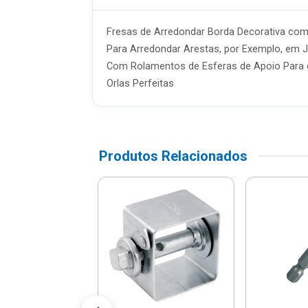
Fresas de Arredondar Borda Decorativa com
Para Arredondar Arestas, por Exemplo, em J
Com Rolamentos de Esferas de Apoio Para o
Orlas Perfeitas
Produtos Relacionados
 Zincado Com
De Nylon 8mm 4
ades - 7123 -
Bem...
$ 14,16
% de desconto no PIX)
té 1x de R$ 14,90