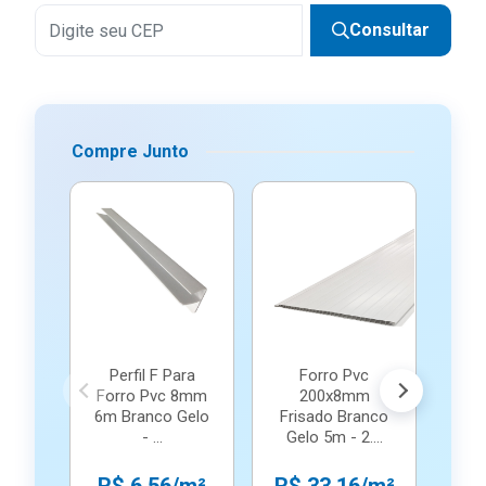
Consultar
Compre Junto
Perfil F Para
Forro Pvc
Per
Forro Pvc 8mm
200x8mm
B
6m Branco Gelo
Frisado Branco
2
- ...
Gelo 5m - 2....