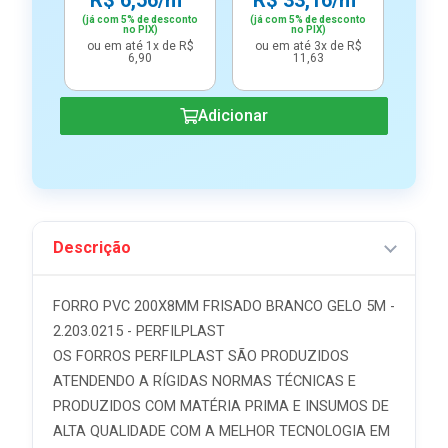
R$ 6,56/m²
R$ 33,16/m²
R$
(já com 5% de desconto
(já com 5% de desconto
(já c
no PIX)
no PIX)
ou em até 1x de R$
ou em até 3x de R$
ou e
6,90
11,63
Adicionar
Descrição
FORRO PVC 200X8MM FRISADO BRANCO GELO 5M -
2.203.0215 - PERFILPLAST
OS FORROS PERFILPLAST SÃO PRODUZIDOS
ATENDENDO A RÍGIDAS NORMAS TÉCNICAS E
PRODUZIDOS COM MATÉRIA PRIMA E INSUMOS DE
ALTA QUALIDADE COM A MELHOR TECNOLOGIA EM