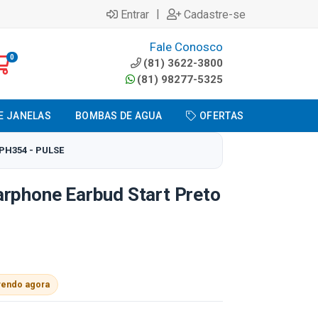
|
Entrar
Cadastre-se
Fale Conosco
0
(81) 3622-3800
(81) 98277-5325
E JANELAS
BOMBAS DE AGUA
OFERTAS
PH354 - PULSE
arphone Earbud Start Preto
vendo agora