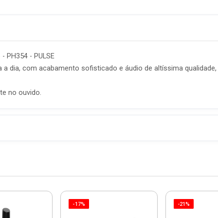
o - PH354 - PULSE
dia a dia, com acabamento sofisticado e áudio de altíssima qualidad
e no ouvido.
-17%
-21%