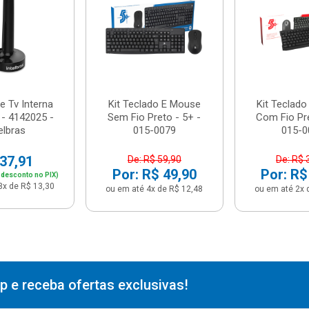
e Tv Interna
Kit Teclado E Mouse
Kit Teclad
 - 4142025 -
Sem Fio Preto - 5+ -
Com Fio Pre
elbras
015-0079
015-0
37,91
De: R$ 59,90
De: R$ 
Por: R$ 49,90
Por: R$
 desconto no PIX)
3x de R$ 13,30
ou em até 4x de R$ 12,48
ou em até 2x 
 e receba ofertas exclusivas!