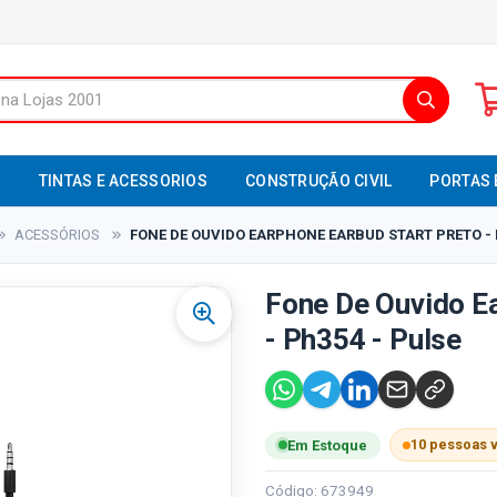
S
TINTAS E ACESSORIOS
CONSTRUÇÃO CIVIL
PORTAS 
ACESSÓRIOS
FONE DE OUVIDO EARPHONE EARBUD START PRETO - 
Fone De Ouvido E
- Ph354 - Pulse
10 pessoas 
Em Estoque
Código: 673949