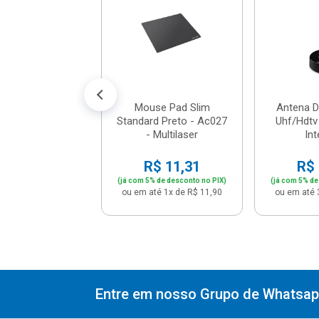
00 - Intelbras
$ 123,41
% de desconto no PIX)
é 12x de R$ 10,83
Mouse Pad Slim
Antena D
Standard Preto - Ac027
Uhf/Hdtv
- Multilaser
Int
R$ 11,31
R$ 
(já com 5% de desconto no PIX)
(já com 5% de
ou em até 1x de R$ 11,90
ou em até 
Entre em nosso Grupo de Whatsapp