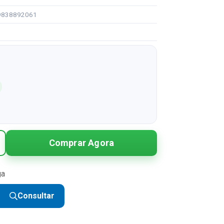
99838892061
Comprar Agora
ga
Consultar