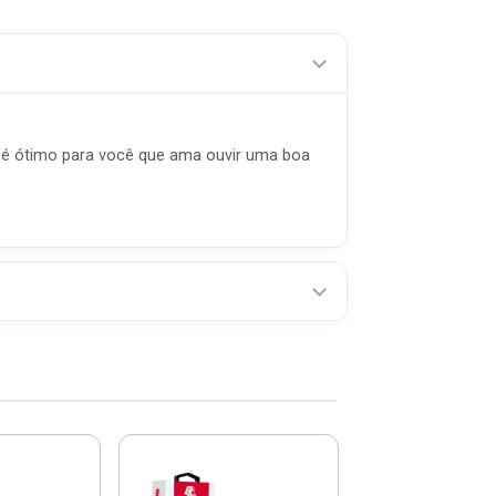
e, é ótimo para você que ama ouvir uma boa
Conversor Digit
Com Gravad