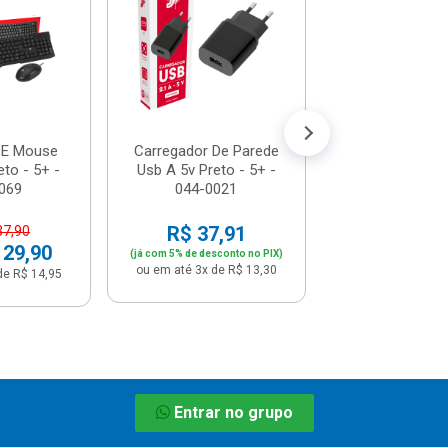
4140700 - Int
R$ 123,
(já com 5% de descon
ou em até 12x de
o E Mouse
Carregador De Parede
to - 5+ -
Usb A 5v Preto - 5+ -
069
044-0021
R$ 37,91
37,90
 29,90
(já com 5% de desconto no PIX)
ou em até 3x de R$ 13,30
de R$ 14,95
Entrar no grupo