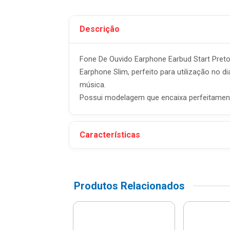
Descrição
Fone De Ouvido Earphone Earbud Start Pret
Earphone Slim, perfeito para utilização no 
música.
Possui modelagem que encaixa perfeitament
Características
Produtos Relacionados
or Digital De Tv
 Gravador -