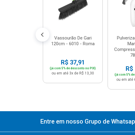
adeira ...
$ 53,11
% de desconto no PIX)
té 5x de R$ 11,18
Vassourão De Gari
Pulveriza
120cm - 6010 - Roma
Man
Compressã
78
R$ 37,91
R$ 
(já com 5% de desconto no PIX)
ou em até 3x de R$ 13,30
(já com 5% de
ou em até 
Entre em nosso Grupo de Whatsapp