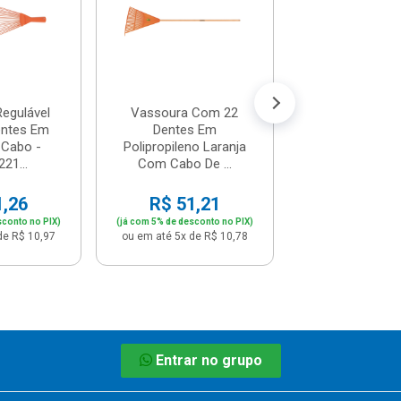
Madeira .
R$ 53,
(já com 5% de descon
ou em até 5x de 
egulável
Vassoura Com 22
ntes Em
Dentes Em
Cabo -
Polipropileno Laranja
21...
Com Cabo De ...
1,26
R$ 51,21
sconto no PIX)
(já com 5% de desconto no PIX)
de R$ 10,97
ou em até 5x de R$ 10,78
Entrar no grupo