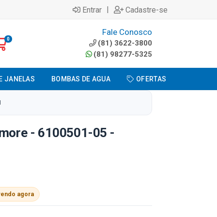
|
Entrar
Cadastre-se
Fale Conosco
0
(81) 3622-3800
(81) 98277-5325
E JANELAS
BOMBAS DE AGUA
OFERTAS
N
rmore - 6100501-05 -
vendo agora