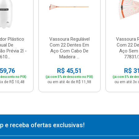
dor Plástico
Vassoura Regulável
Vassoura R
ual De
Com 22 Dentes Em
Com 22 De
o Prévia 2l -
Aço Com Cabo De
Aço Sem 
610...
Madeira ...
77831/2
59,76
R$ 45,51
R$ 3
 desconto no PIX)
(já com 5% de desconto no PIX)
(já com 5% de de
6x de R$ 10,48
ou em até 4x de R$ 11,98
ou em até 3x 
 e receba ofertas exclusivas!