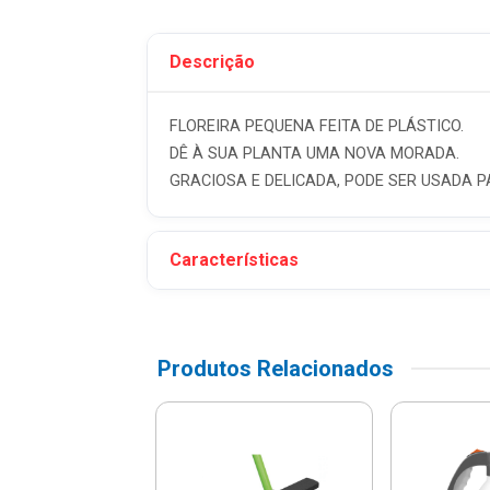
Descrição
FLOREIRA PEQUENA FEITA DE PLÁSTICO.
DÊ À SUA PLANTA UMA NOVA MORADA.
GRACIOSA E DELICADA, PODE SER USADA 
Características
Produtos Relacionados
ura Regulável
22 Dentes Em
Com Cabo De