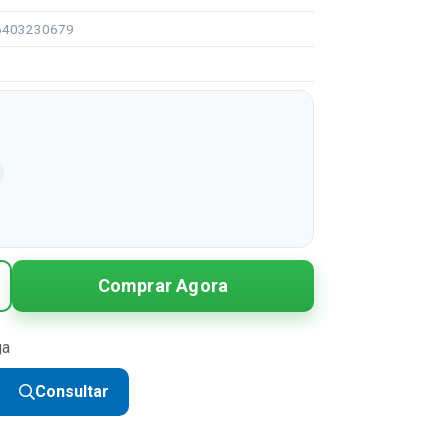
96403230679
Comprar Agora
ga
Consultar