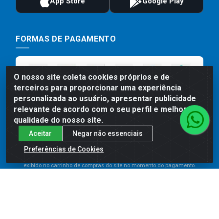
FORMAS DE PAGAMENTO
O nosso site coleta cookies próprios e de
terceiros para proporcionar uma experiência
personalizada ao usuário, apresentar publicidade
relevante de acordo com o seu perfil e melhorar a
qualidade do nosso site.
Aceitar
Negar não essenciais
Preços, promoções, condições de pagamento e frete são válidos
para compras realizadas exclusivamente pelo site. Caso haja
Preferências de Cookies
divergência de preço de um produto, será válido o preço que for
exibido no carrinho de compras do site no momento do pagamento.
As vendas estão sujeitas a análise e disponibilidade do estoque.
Imagens de produtos meramente ilustrativas.
Comercial de Construção 2001 LTDA - Av. Congresso
Eucarístico, 1179 - São José, Carpina - PE - CEP: 55811-