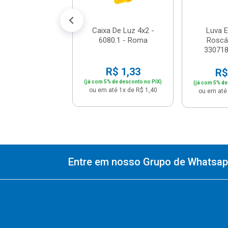
% de desconto no PIX)
até 1x de R$ 4,90
Caixa De Luz 4x2 -
Luva E
6080.1 - Roma
Roscáv
330718
R$ 1,33
R$
(já com 5% de desconto no PIX)
(já com 5% de
ou em até 1x de R$ 1,40
ou em até 
Entre em nosso Grupo de Whatsapp