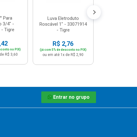
(já com 5% de descon
ou em até 1x de 
° Para
Luva Eletroduto
o 3/4" -
Roscável 1" - 33071914
- Tigre
- Tigre
,42
R$ 2,76
sconto no PIX)
(já com 5% de desconto no PIX)
de R$ 3,60
ou em até 1x de R$ 2,90
Entrar no grupo