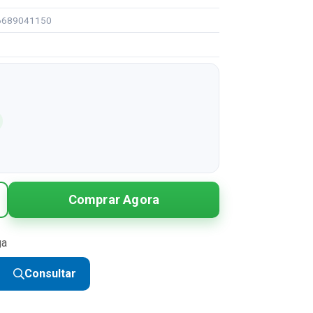
96689041150
Comprar Agora
ga
Consultar