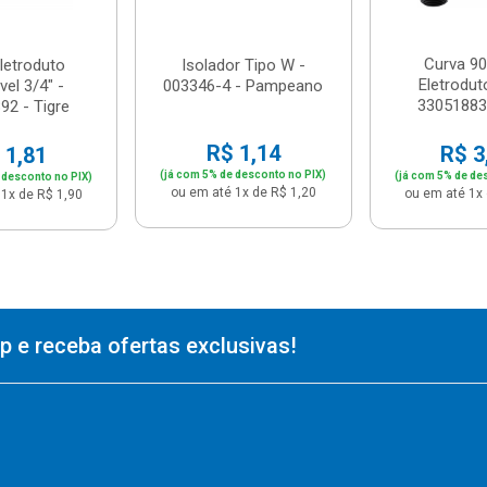
Curva 90
letroduto
Isolador Tipo W -
Eletrodut
el 3/4" -
003346-4 - Pampeano
33051883 
92 - Tigre
R$ 1,14
R$ 3
 1,81
(já com 5% de desconto no PIX)
(já com 5% de de
 desconto no PIX)
ou em até 1x de R$ 1,20
ou em até 1x 
1x de R$ 1,90
 e receba ofertas exclusivas!