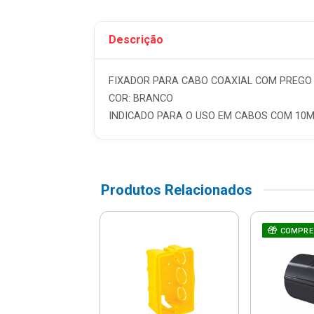
Descrição
FIXADOR PARA CABO COAXIAL COM PREGO
COR: BRANCO
INDICADO PARA O USO EM CABOS COM 10
Produtos Relacionados
RE JUNTO
çadeira Tipo
COMPRE
veta 3/4" -
6138/003 -
ramontina
R$ 4,66