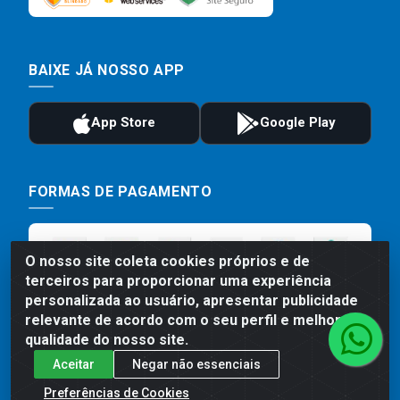
BAIXE JÁ NOSSO APP
FORMAS DE PAGAMENTO
O nosso site coleta cookies próprios e de
terceiros para proporcionar uma experiência
personalizada ao usuário, apresentar publicidade
relevante de acordo com o seu perfil e melhorar a
qualidade do nosso site.
Aceitar
Negar não essenciais
Preços, promoções, condições de pagamento e frete são válidos
para compras realizadas exclusivamente pelo site. Caso haja
Preferências de Cookies