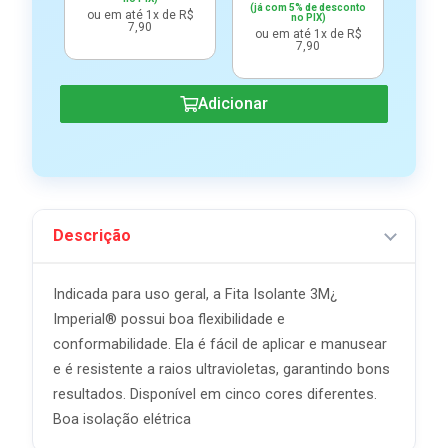
(já com 5% de desconto
ou em até 1x de R$
ou e
no PIX)
7,90
ou em até 1x de R$
7,90
Adicionar
Descrição
Indicada para uso geral, a Fita Isolante 3M¿
Imperial® possui boa flexibilidade e
conformabilidade. Ela é fácil de aplicar e manusear
e é resistente a raios ultravioletas, garantindo bons
resultados. Disponível em cinco cores diferentes.
Boa isolação elétrica