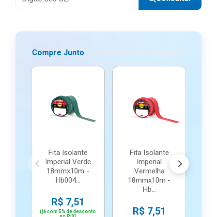
Compre Junto
Fita Isolante
Fita Isolante
Fi
Imperial Verde
Imperial
Imp
18mmx10m -
Vermelha
1
Hb004...
18mmx10m -
Hb...
R$ 7,51
R$ 7,51
(já com 5% de desconto
(já c
no PIX)