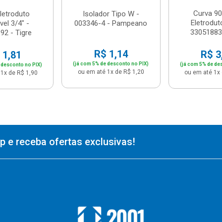
Curva 90
letroduto
Isolador Tipo W -
Eletrodut
el 3/4" -
003346-4 - Pampeano
33051883 
92 - Tigre
R$ 1,14
R$ 3
 1,81
(já com 5% de desconto no PIX)
(já com 5% de de
 desconto no PIX)
ou em até 1x de R$ 1,20
ou em até 1x 
1x de R$ 1,90
 e receba ofertas exclusivas!