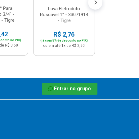
° Para
Luva Eletroduto
o 3/4" -
Roscável 1" - 33071914
- Tigre
- Tigre
,42
R$ 2,76
sconto no PIX)
(já com 5% de desconto no PIX)
de R$ 3,60
ou em até 1x de R$ 2,90
Entrar no grupo