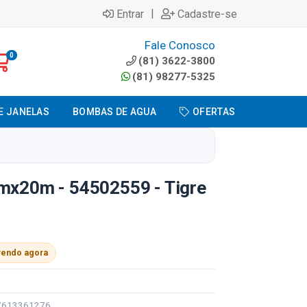
|
Entrar
Cadastre-se
Fale Conosco
0
(81) 3622-3800
(81) 98277-5325
E JANELAS
BOMBAS DE AGUA
OFERTAS
mmx20m - 54502559 - Tigre
vendo agora
97613361276