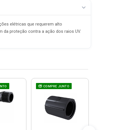
ções elétricas que requerem alto
m da proteção contra a ação dos raios UV.
UNTO
COMPRE JUNTO
COMPRE JUNT
Abraçadeira
Chaveta 3/
56138/003
Tramonti
R$ 4,6
(já com 5% de descon
ou em até 1x de 