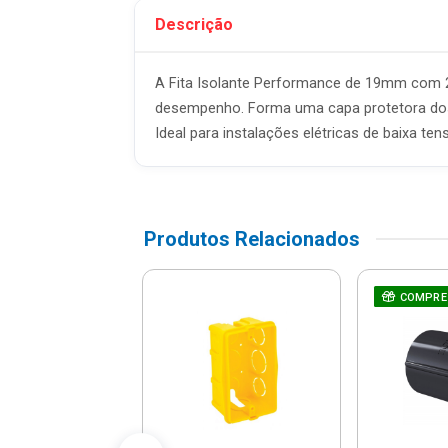
Descrição
A Fita Isolante Performance de 19mm com 20
desempenho. Forma uma capa protetora dos c
Ideal para instalações elétricas de baixa ten
Produtos Relacionados
RE JUNTO
çadeira Tipo
COMPRE
veta 3/4" -
6138/003 -
ramontina
R$ 4,66
% de desconto no PIX)
até 1x de R$ 4,90