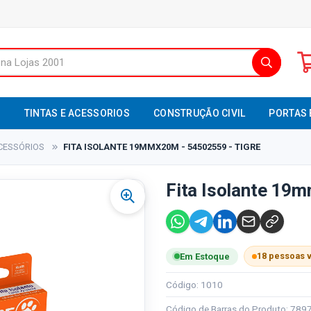
S
TINTAS E ACESSORIOS
CONSTRUÇÃO CIVIL
PORTAS 
CESSÓRIOS
FITA ISOLANTE 19MMX20M - 54502559 - TIGRE
Fita Isolante 19
18 pessoas 
Em Estoque
Código: 1010
Código de Barras do Produto: 78