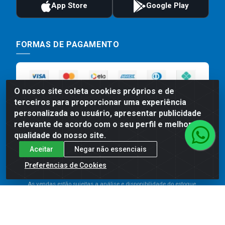
FORMAS DE PAGAMENTO
O nosso site coleta cookies próprios e de
terceiros para proporcionar uma experiência
personalizada ao usuário, apresentar publicidade
relevante de acordo com o seu perfil e melhorar a
qualidade do nosso site.
Preços, promoções, condições de pagamento e frete são válidos
Aceitar
Negar não essenciais
para compras realizadas exclusivamente pelo site. Caso haja
Preferências de Cookies
divergência de preço de um produto, será válido o preço que for
exibido no carrinho de compras do site no momento do pagamento.
As vendas estão sujeitas a análise e disponibilidade do estoque.
Imagens de produtos meramente ilustrativas.
Comercial de Construção 2001 LTDA - Av. Congresso
Eucarístico, 1179 - São José, Carpina - PE - CEP: 55811-