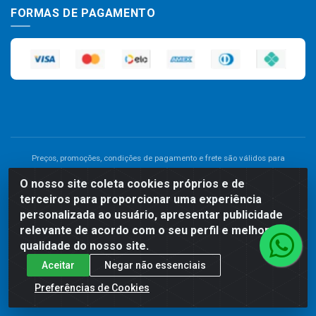
FORMAS DE PAGAMENTO
Preços, promoções, condições de pagamento e frete são válidos para
compras realizadas exclusivamente pelo site. Caso haja divergência de
O nosso site coleta cookies próprios e de
preço de um produto, será válido o preço que for exibido no carrinho de
terceiros para proporcionar uma experiência
compras do site no momento do pagamento. As vendas estão sujeitas a
análise e disponibilidade do estoque. Imagens de produtos meramente
personalizada ao usuário, apresentar publicidade
ilustrativas.
relevante de acordo com o seu perfil e melhorar a
qualidade do nosso site.
Comercial de Construção 2001 LTDA - Av. Congresso
Aceitar
Negar não essenciais
Eucarístico, 1179 - São José, Carpina - PE - CEP: 55811-000 -
70.220.389/0001-66
Preferências de Cookies