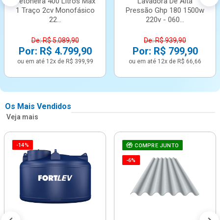
Betoneira 400 Litros Max
Lavadora De Alta
1 Traço 2cv Monofásico
Pressão Ghp 180 1500w
22...
220v - 060...
De: R$ 5.089,90
De: R$ 939,90
Por: R$ 4.799,90
Por: R$ 799,90
ou em até 12x de R$ 399,99
ou em até 12x de R$ 66,66
Os Mais Vendidos
Veja mais
-14%
COMPRE JUNTO
-6%