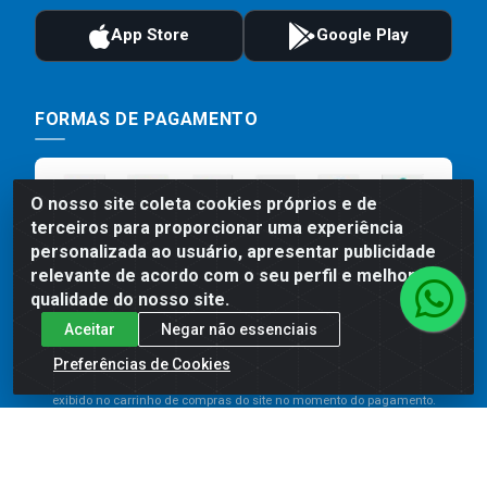
FORMAS DE PAGAMENTO
O nosso site coleta cookies próprios e de
terceiros para proporcionar uma experiência
personalizada ao usuário, apresentar publicidade
relevante de acordo com o seu perfil e melhorar a
qualidade do nosso site.
Aceitar
Negar não essenciais
Preços, promoções, condições de pagamento e frete são válidos
para compras realizadas exclusivamente pelo site. Caso haja
Preferências de Cookies
divergência de preço de um produto, será válido o preço que for
exibido no carrinho de compras do site no momento do pagamento.
As vendas estão sujeitas a análise e disponibilidade do estoque.
Imagens de produtos meramente ilustrativas.
Comercial de Construção 2001 LTDA - Av. Congresso