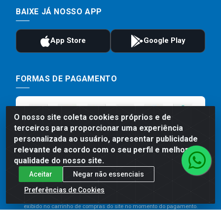
BAIXE JÁ NOSSO APP
FORMAS DE PAGAMENTO
O nosso site coleta cookies próprios e de
terceiros para proporcionar uma experiência
personalizada ao usuário, apresentar publicidade
relevante de acordo com o seu perfil e melhorar a
qualidade do nosso site.
Aceitar
Negar não essenciais
Preços, promoções, condições de pagamento e frete são válidos
para compras realizadas exclusivamente pelo site. Caso haja
Preferências de Cookies
divergência de preço de um produto, será válido o preço que for
exibido no carrinho de compras do site no momento do pagamento.
As vendas estão sujeitas a análise e disponibilidade do estoque.