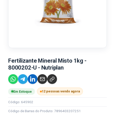
Fertilizante Mineral Misto 1kg -
8000202-U - Nutriplan
12 pessoas vendo agora
Em Estoque
Código: 645902
Código de Barras do Produto: 7896403207251