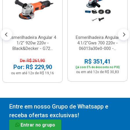
Esmerilhadeira Angular 4
Esmerilhadeira Angular
1/2" 920w 220v -
4.1/2"Gws 700 220v -
Black&Decker - G72...
06013a30e0-000 -...
R$ 351,41
De: R$ 261,90
Por: R$ 229,90
(já com 5% de desconto no PIX)
ou em até 12x de R$ 30,83
ou em até 12x de R$ 19,16
Entre em nosso Grupo de Whatsapp e
receba ofertas exclusivas!
Entrar no grupo