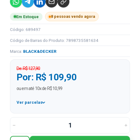
8 pessoas vendo agora
Em Estoque
Código: 689497
Código de Barras do Produto: 7898735581634
Marca:
BLACK&DECKER
De: R$ 127,90
Por: R$ 109,90
ou em até 10x de R$ 10,99
Ver parcelas
1x
R$ 109,90
2x
R$ 54,95 sem juros
3x
R$ 36,63 sem juros