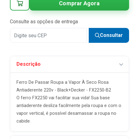
Comprar Agora
4x
R$ 27,48 sem juros
5x
R$ 21,98 sem juros
Consulte as opções de entrega
6x
R$ 18,32 sem juros
Consultar
7x
R$ 15,70 sem juros
8x
R$ 13,74 sem juros
Descrição
9x
R$ 12,21 sem juros
10x
R$ 10,99 sem juros
Ferro De Passar Roupa a Vapor À Seco Rosa
Antiaderente 220v - Black+Decker - FX2250-B2
O ferro FX2250 vai facilitar sua vida! Sua base
antiaderente desliza facilmente pela roupa e com o
vapor vertical, é possível desamassar a roupa no
cabide.