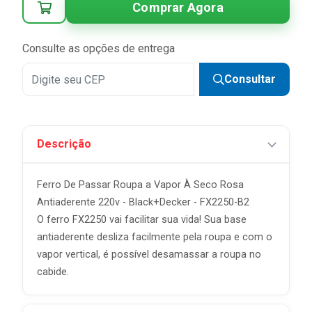
Comprar Agora
4x
R$ 27,48 sem juros
5x
R$ 21,98 sem juros
Consulte as opções de entrega
6x
R$ 18,32 sem juros
Consultar
7x
R$ 15,70 sem juros
8x
R$ 13,74 sem juros
Descrição
9x
R$ 12,21 sem juros
10x
R$ 10,99 sem juros
Ferro De Passar Roupa a Vapor À Seco Rosa
Antiaderente 220v - Black+Decker - FX2250-B2
O ferro FX2250 vai facilitar sua vida! Sua base
antiaderente desliza facilmente pela roupa e com o
vapor vertical, é possível desamassar a roupa no
cabide.