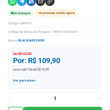
6 pessoas vendo agora
Em Estoque
Código: 689497
Código de Barras do Produto: 7898735581634
Marca:
BLACK&DECKER
De: R$ 127,90
Por: R$ 109,90
ou em até 10x de R$ 10,99
Ver parcelas
1x
R$ 109,90
2x
R$ 54,95 sem juros
3x
R$ 36,63 sem juros