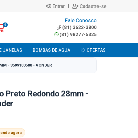
|
Entrar
Cadastre-se
Fale Conosco
0
(81) 3622-3800
(81) 98277-5325
E JANELAS
BOMBAS DE AGUA
OFERTAS
M - 3599100500 - VONDER
vo Preto Redondo 28mm -
nder
vendo agora