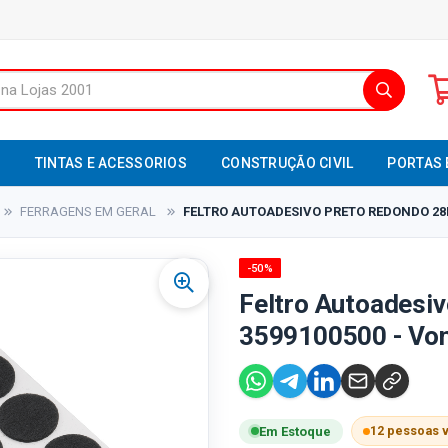
S
TINTAS E ACESSORIOS
CONSTRUÇÃO CIVIL
PORTAS 
FERRAGENS EM GERAL
FELTRO AUTOADESIVO PRETO REDONDO 28M
-50%
Feltro Autoadesi
3599100500 - Vo
12 pessoas 
Em Estoque