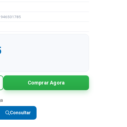
93946501785
5
Comprar Agora
ga
Consultar