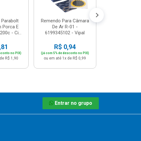
(já com 5% de descon
ou em até 1x de 
Parabolt
Remendo Para Câmara
 Porca E
De Ar R-01 -
200c - Ci...
6199345102 - Vipal
,81
R$ 0,94
sconto no PIX)
(já com 5% de desconto no PIX)
de R$ 1,90
ou em até 1x de R$ 0,99
Entrar no grupo