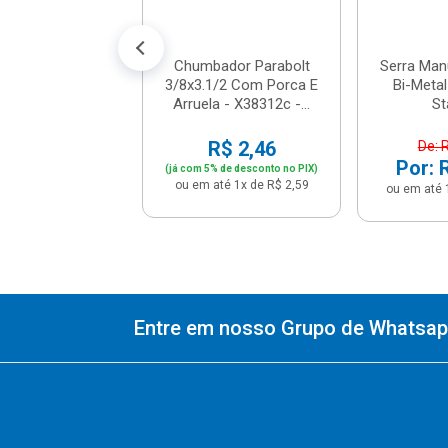
% de desconto no PIX)
até 1x de R$ 1,99
Chumbador Parabolt
Serra Man
3/8x3.1/2 Com Porca E
Bi-Metal
Arruela - X38312c -...
St
R$ 2,46
De: 
Por: 
(já com 5% de desconto no PIX)
ou em até 1x de R$ 2,59
ou em até 
Entre em nosso Grupo de Whatsapp