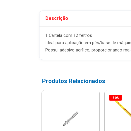
Descrição
1 Cartela com 12 feltros
Ideal para aplicação em pés/base de máquin
Possui adesivo acrílico, proporcionando mai
Produtos Relacionados
-30%
Multifilamento
nçada Branca
mx110m -
6060000 -...
 1,89/m²