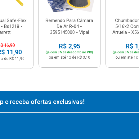
ual Safe-Flex
Remendo Para Câmara
Chumbador 
 - Bs1218 -
De Ar R-04 -
5/16x2 Com
arrett
3595145000 - Vipal
Arruela - X56
R$ 2,95
R$ 1
R$ 16,90
R$ 11,90
(já com 5% de desconto no PIX)
(já com 5% de de
ou em até 1x de R$ 3,10
ou em até 1x 
1x de R$ 11,90
 e receba ofertas exclusivas!