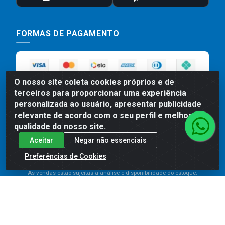
FORMAS DE PAGAMENTO
O nosso site coleta cookies próprios e de
terceiros para proporcionar uma experiência
personalizada ao usuário, apresentar publicidade
relevante de acordo com o seu perfil e melhorar a
qualidade do nosso site.
Preços, promoções, condições de pagamento e frete são válidos
Aceitar
Negar não essenciais
para compras realizadas exclusivamente pelo site. Caso haja
divergência de preço de um produto, será válido o preço que for
Preferências de Cookies
exibido no carrinho de compras do site no momento do pagamento.
As vendas estão sujeitas a análise e disponibilidade do estoque.
Imagens de produtos meramente ilustrativas.
Comercial de Construção 2001 LTDA - Av. Congresso
Eucarístico, 1179 - São José, Carpina - PE - CEP: 55811-
000 - 70.220.389/0001-66