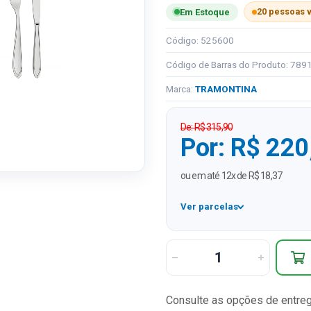
20 pessoas 
Em Estoque
Código: 525600
Código de Barras do Produto: 78
Marca:
TRAMONTINA
De: R$ 315,90
Por: R$ 220
ou em até 12x de R$ 18,37
Ver parcelas
1x
2x
3x
Consulte as opções de entre
4x