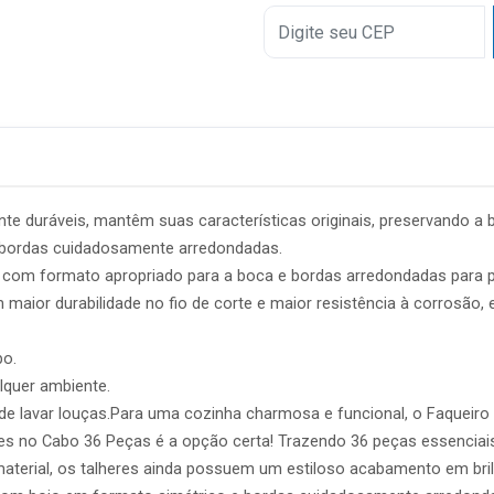
5x
6x
7x
8x
9x
te duráveis, mantêm suas características originais, preservando a be
10x
 bordas cuidadosamente arredondadas.
, com formato apropriado para a boca e bordas arredondadas para 
11x
aior durabilidade no fio de corte e maior resistência à corrosão, e
12x
bo.
lquer ambiente.
de lavar louças.Para uma cozinha charmosa e funcional, o Faquei
no Cabo 36 Peças é a opção certa! Trazendo 36 peças essenciais, e
aterial, os talheres ainda possuem um estiloso acabamento em bril