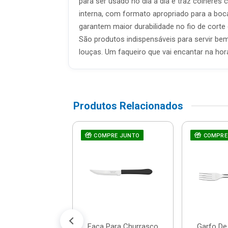
para ser usado no dia a dia e traz colhere
interna, com formato apropriado para a boc
garantem maior durabilidade no fio de corte
São produtos indispensáveis para servir be
louças. Um faqueiro que vai encantar na hora
Produtos Relacionados
lador Com
COMPRE JUNTO
COMPRE
te 1l - Dallare -
Dl1400
$ 12,26
% de desconto no PIX)
té 1x de R$ 12,90
Faca Para Churrasco
Garfo D