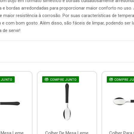
s com bojo em formato simétrico e bordas cuidadosamente arredond
a e bordas arredondadas para proporcionar maior conforto no uso.
 e maior resistência à corrosão. Por suas características de tempera
m e com bom gosto. Além disso, são fáceis de limpar, podendo ser l
 de servir!
 JUNTO
COMPRE JUNTO
COMPRE J
e Mesa Leme
Colher De Mesa Leme
Colher Para