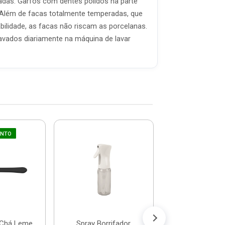
adas. Garfos com dentes polidos na parte
 Além de facas totalmente temperadas, que
bilidade, as facas não riscam as porcelanas.
avados diariamente na máquina de lavar
UNTO
Ralador 
Recipiente 1l - 
Dl1400
R$ 12,
(já com 5% de descon
ou em até 1x de 
 Chá Leme
Spray Borrifador