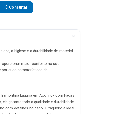
Consultar
R$ 44,09 sem juros
R$ 36,74 sem juros
R$ 31,49 sem juros
R$ 27,55 sem juros
R$ 24,49 sem juros
leza, a higiene e a durabilidade do material.
R$ 22,04 sem juros
proporcionar maior conforto no uso.
R$ 20,04 sem juros
 por suas características de
R$ 18,37 sem juros
ro Tramontina Laguna em Aço Inox com Facas
le garante toda a qualidade e durabilidade
ho com detalhes no cabo. O faqueiro é ideal