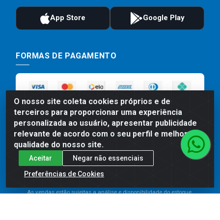
FORMAS DE PAGAMENTO
O nosso site coleta cookies próprios e de
terceiros para proporcionar uma experiência
personalizada ao usuário, apresentar publicidade
relevante de acordo com o seu perfil e melhorar a
qualidade do nosso site.
Preços, promoções, condições de pagamento e frete são válidos
Aceitar
Negar não essenciais
para compras realizadas exclusivamente pelo site. Caso haja
Preferências de Cookies
divergência de preço de um produto, será válido o preço que for
exibido no carrinho de compras do site no momento do pagamento.
As vendas estão sujeitas a análise e disponibilidade do estoque.
Imagens de produtos meramente ilustrativas.
Comercial de Construção 2001 LTDA - Av. Congresso