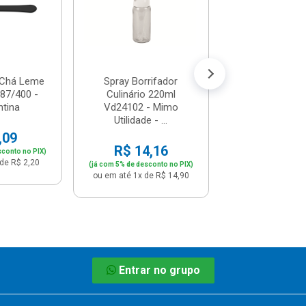
R$ 12,
(já com 5% de descon
ou em até 1x de 
 Chá Leme
Spray Borrifador
187/400 -
Culinário 220ml
tina
Vd24102 - Mimo
Utilidade - ...
,09
R$ 14,16
sconto no PIX)
de R$ 2,20
(já com 5% de desconto no PIX)
ou em até 1x de R$ 14,90
Entrar no grupo