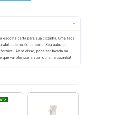
a escolha certa para sua cozinha. Uma faca
rabilidade no fio de corte. Seu cabo de
ortável. Além disso, pode ser lavada na
e que vai otimizar a sua rotina na cozinha!
UNTO
Ralador 
Recipiente 1l - 
Dl1400