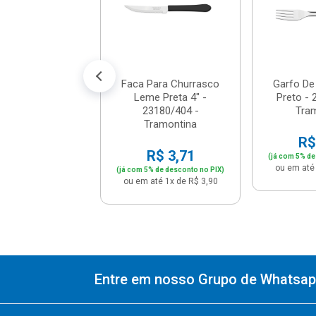
$ 12,26
% de desconto no PIX)
té 1x de R$ 12,90
Faca Para Churrasco
Garfo D
Leme Preta 4" -
Preto - 
23180/404 -
Tra
Tramontina
R$
R$ 3,71
(já com 5% de
ou em até 
(já com 5% de desconto no PIX)
ou em até 1x de R$ 3,90
Entre em nosso Grupo de Whatsapp