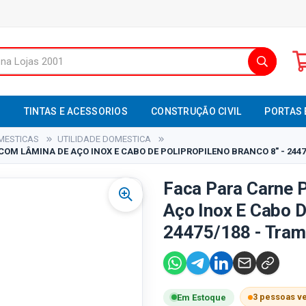
S
TINTAS E ACESSORIOS
CONSTRUÇÃO CIVIL
PORTAS 
MESTICAS
UTILIDADE DOMESTICA
OM LÂMINA DE AÇO INOX E CABO DE POLIPROPILENO BRANCO 8" - 244
Faca Para Carne
Aço Inox E Cabo D
24475/188 - Tram
3 pessoas v
Em Estoque