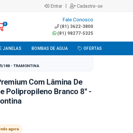
|
Entrar
Cadastre-se
Fale Conosco
0
(81) 3622-3800
(81) 98277-5325
E JANELAS
BOMBAS DE AGUA
OFERTAS
75/188 - TRAMONTINA
 Premium Com Lâmina De
e Polipropileno Branco 8" -
ontina
endo agora