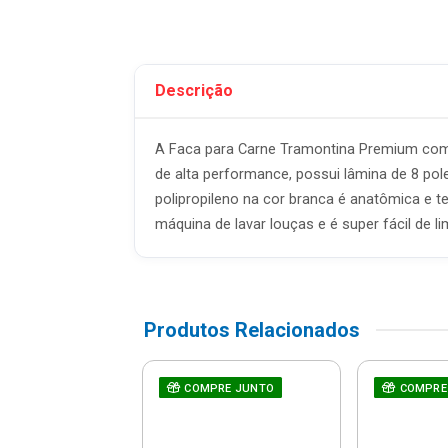
Descrição
A Faca para Carne Tramontina Premium com 
de alta performance, possui lâmina de 8 pol
polipropileno na cor branca é anatômica e 
máquina de lavar louças e é super fácil de li
Produtos Relacionados
lador Com
COMPRE JUNTO
COMPRE
te 1l - Dallare -
Dl1400