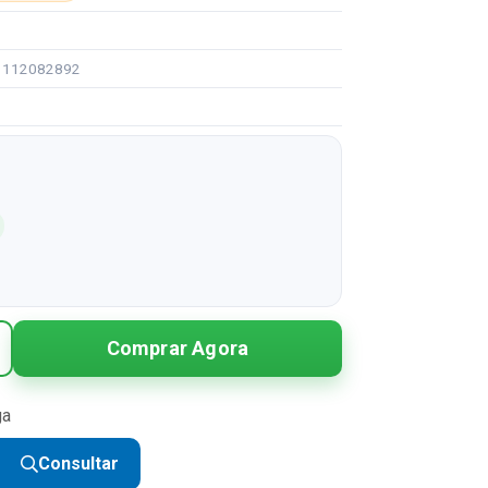
91112082892
Comprar Agora
ga
Consultar