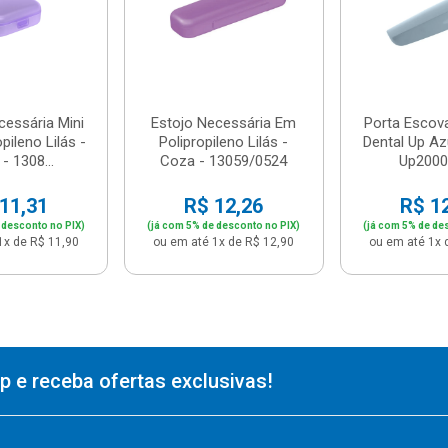
cessária Mini
Estojo Necessária Em
Porta Escov
pileno Lilás -
Polipropileno Lilás -
Dental Up Azu
- 1308...
Coza - 13059/0524
Up2000
11,31
R$ 12,26
R$ 1
 desconto no PIX)
(já com 5% de desconto no PIX)
(já com 5% de de
1x de R$ 11,90
ou em até 1x de R$ 12,90
ou em até 1x 
 e receba ofertas exclusivas!