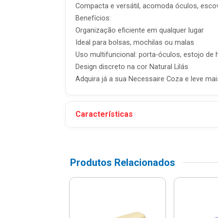
Compacta e versátil, acomoda óculos, escov
Benefícios:
Organização eficiente em qualquer lugar
Ideal para bolsas, mochilas ou malas
Uso multifuncional: porta-óculos, estojo de
Design discreto na cor Natural Lilás
Adquira já a sua Necessaire Coza e leve mais 
Características
Produtos Relacionados
Necessária Mini
propileno Arroz
za - 13088...