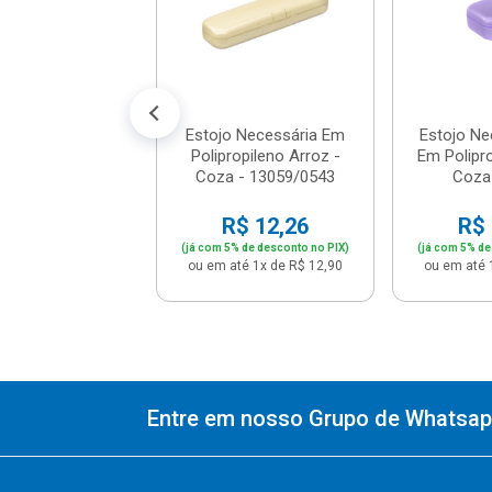
$ 11,31
% de desconto no PIX)
té 1x de R$ 11,90
Estojo Necessária Em
Estojo Ne
Polipropileno Arroz -
Em Polipro
Coza - 13059/0543
Coza 
R$ 12,26
R$ 
(já com 5% de desconto no PIX)
(já com 5% de
ou em até 1x de R$ 12,90
ou em até 
Entre em nosso Grupo de Whatsapp