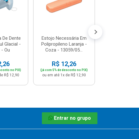
R$ 11,
(já com 5% de descon
ou em até 1x de 
a De Dente
Estojo Necessária Em
l Glacial -
Polipropileno Laranja -
 - Ou
Coza - 13059/05...
2,26
R$ 12,26
sconto no PIX)
(já com 5% de desconto no PIX)
de R$ 12,90
ou em até 1x de R$ 12,90
Entrar no grupo