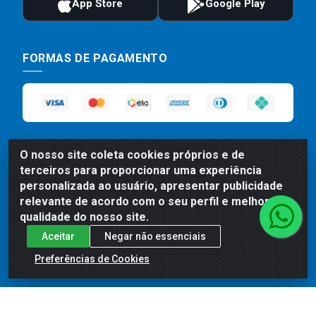
FORMAS DE PAGAMENTO
O nosso site coleta cookies próprios e de
terceiros para proporcionar uma experiência
personalizada ao usuário, apresentar publicidade
relevante de acordo com o seu perfil e melhorar a
Preços, promoções, condições de pagamento e frete são válidos
para compras realizadas exclusivamente pelo site. Caso haja
qualidade do nosso site.
divergência de preço de um produto, será válido o preço que for
Aceitar
Negar não essenciais
exibido no carrinho de compras do site no momento do pagamento.
As vendas estão sujeitas a análise e disponibilidade do estoque.
Preferências de Cookies
Imagens de produtos meramente ilustrativas.
Comercial de Construção 2001 LTDA - Av. Congresso
Eucarístico, 1179 - São José, Carpina - PE - CEP: 55811-