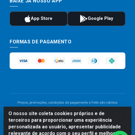
BAIXE JÁ NOSSO APP
FORMAS DE PAGAMENTO
Preços, promoções, condições de pagamento e frete são válidos
para compras realizadas exclusivamente pelo site. Caso haja
O nosso site coleta cookies próprios e de
divergência de preço de um produto, será válido o preço que for
terceiros para proporcionar uma experiência
exibido no carrinho de compras do site no momento do pagamento.
As vendas estão sujeitas a análise e disponibilidade do estoque.
personalizada ao usuário, apresentar publicidade
Imagens de produtos meramente ilustrativas.
relevante de acordo com o seu perfil e melhorar a