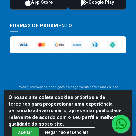
FORMAS DE PAGAMENTO
Preços, promoções, condições de pagamento e frete são válidos
para compras realizadas exclusivamente pelo site. Caso haja
O nosso site coleta cookies próprios e de
divergência de preço de um produto, será válido o preço que for
terceiros para proporcionar uma experiência
exibido no carrinho de compras do site no momento do pagamento.
personalizada ao usuário, apresentar publicidade
As vendas estão sujeitas a análise e disponibilidade do estoque.
Imagens de produtos meramente ilustrativas.
relevante de acordo com o seu perfil e melhorar a
qualidade do nosso site.
Comercial de Construção 2001 LTDA - Av. Congresso
Aceitar
Negar não essenciais
Eucarístico, 1179 - São José, Carpina - PE - CEP: 55811-