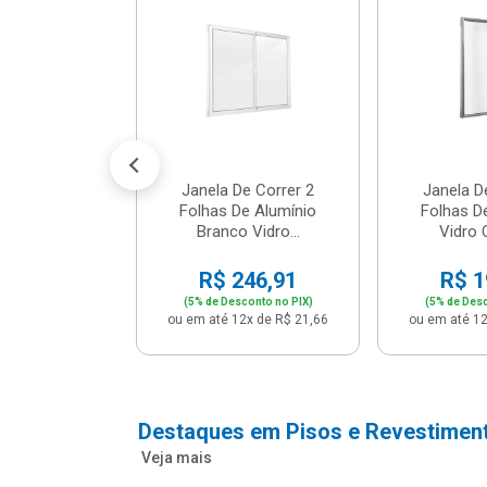
cm Bege -
2 - Per...
147,16
conto no PIX)
2x de R$ 12,91
Janela De Correr 2
Janela D
Folhas De Alumínio
Folhas D
Branco Vidro...
Vidro C
R$ 246,91
R$ 1
(5% de Desconto no PIX)
(5% de Desc
ou em até 12x de R$ 21,66
ou em até 12
Destaques em Pisos e Revestimen
Veja mais