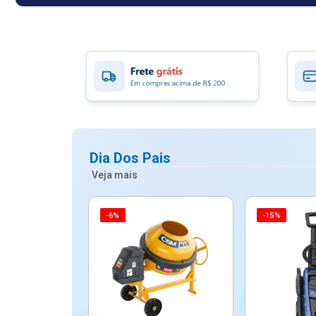
Dia Dos Pais
Veja mais
-6%
-15%
ico Mypa De
dos - Dallare
Dl...
$ 67,90
R$ 54,90
5x de R$ 10,98