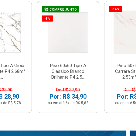
-14%
COMPRE JUNTO
-8%
Tipo A Gióia
Piso 60x60 Tipo A
Piso 60x
nte P4 2,68m²
Classico Branco
Carrara St
...
Brilhante P4 2,5...
2,53m² 
$ 33,90
De: R$ 37,90
De: R$
$ 28,90
Por: R$ 34,90
Por: R
x de R$ 5,78
ou em até 6x de R$ 5,82
ou em até 5