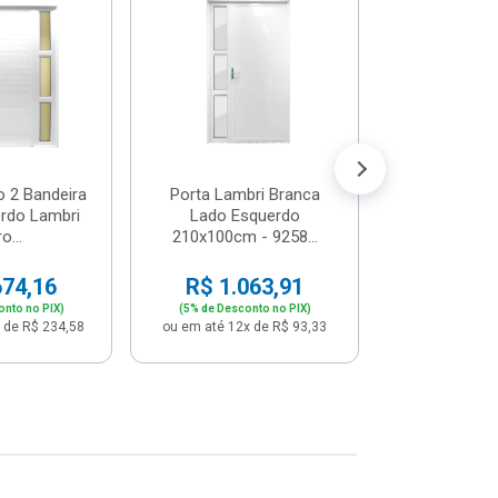
Postigo 
Branca La
R$ 65
(5% de Desco
ou em até 12x
o 2 Bandeira
Porta Lambri Branca
rdo Lambri
Lado Esquerdo
o...
210x100cm - 9258...
674,16
R$ 1.063,91
onto no PIX)
(5% de Desconto no PIX)
 de R$ 234,58
ou em até 12x de R$ 93,33