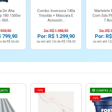
a De Alta
Combo Inversora 140a
Martelete 
p 180 1500w
Trisolda + Máscara E
Com Sds Pl
 060...
Acessóri...
7 Ace
 939,90
De: R$ 1.488,90
De: R$ 
$ 799,90
Por: R$ 1.299,90
Por: R$
x de R$ 66,66
ou em até 12x de R$ 108,33
ou em até 12
-14%
JUNTO
COMPRE J
-10%