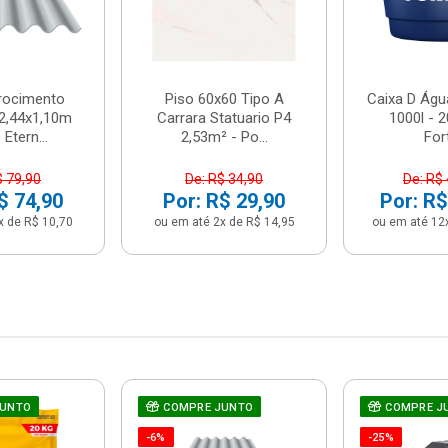
brocimento
Piso 60x60 Tipo A
Caixa D Água
2,44x1,10m
Carrara Statuario P4
1000l - 
Etern...
2,53m² - Po...
For
$ 79,90
De: R$ 34,90
De: R$
$ 74,90
Por: R$ 29,90
Por: R$
x de R$ 10,70
ou em até 2x de R$ 14,95
ou em até 12
JUNTO
COMPRE JUNTO
COMPRE J
-6%
-25%