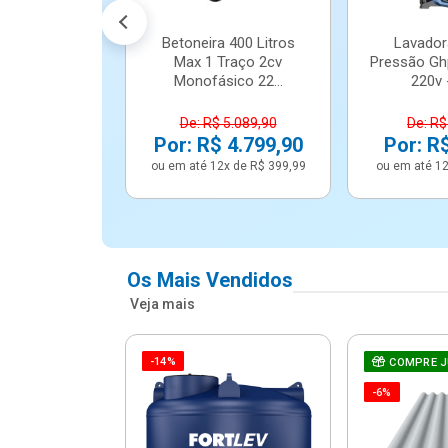
Betoneira 400 Litros
Lavador
Max 1 Traço 2cv
Pressão Gh
Monofásico 22...
220v -
De: R$ 5.089,90
De: R$
Por: R$ 4.799,90
Por: R
ou em até 12x de R$ 399,99
ou em até 12
Os Mais Vendidos
Veja mais
-14%
e Correr 4
COMPRE 
e Alumínio
-6%
Vidro ...
.614,91