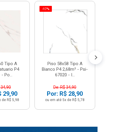
-17%
Piso 58x5
Psi66450 P
Psi66450
R$ 3
(5% de Desco
ou em até 6x
60 Tipo A
Piso 58x58 Tipo A
atuario P4
Bianco P4 2,68m² - Psi-
- Po...
67020 - I...
 34,90
De: R$ 34,90
$ 29,90
Por: R$ 28,90
x de R$ 5,98
ou em até 5x de R$ 5,78