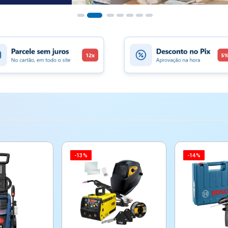
-13%
-14%