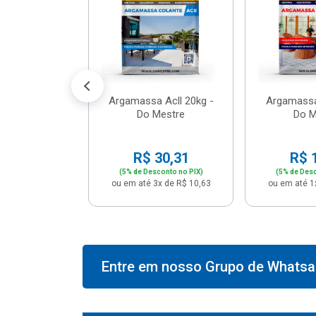
574,66
conto no PIX)
2x de R$ 50,41
Argamassa Acll 20kg -
Argamassa
Do Mestre
Do M
R$ 30,31
R$ 
(5% de Desconto no PIX)
(5% de Desc
ou em até 3x de R$ 10,63
ou em até 1
Entre em nosso Grupo de Whatsap