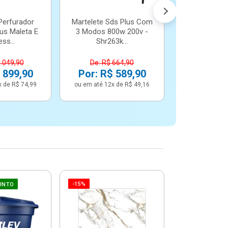
Perfurador
Martelete Sds Plus Com
us Maleta E
3 Modos 800w 200v -
ss...
Shr263k...
1.049,90
De: R$ 664,90
 899,90
Por: R$ 589,90
x de R$ 74,99
ou em até 12x de R$ 49,16
-15%
-6%
UNTO