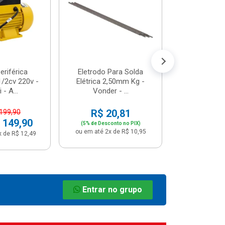
R$ 8
(5% de Desco
ou em até 1x
riférica
Eletrodo Para Solda
/2cv 220v -
Elétrica 2,50mm Kg -
 - A...
Vonder - ...
R$ 20,81
 199,90
 149,90
(5% de Desconto no PIX)
ou em até 2x de R$ 10,95
x de R$ 12,49
Entrar no grupo