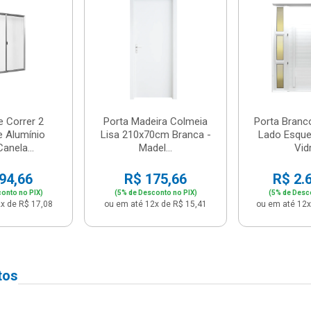
e Correr 2
Porta Madeira Colmeia
Porta Branc
e Alumínio
Lisa 210x70cm Branca -
Lado Esque
anela...
Madel...
Vidr
94,66
R$ 175,66
R$ 2.
onto no PIX)
(5% de Desconto no PIX)
(5% de Desc
x de R$ 17,08
ou em até 12x de R$ 15,41
ou em até 12x
tos