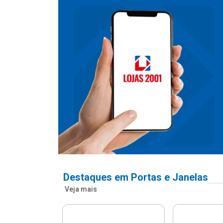
Destaques em Portas e Janelas
Veja mais
nfonada Pvc