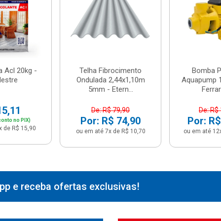
 Acl 20kg -
Telha Fibrocimento
Bomba Pe
estre
Ondulada 2,44x1,10m
Aquapump 1
5mm - Etern...
Ferrari
15,11
De: R$ 79,90
De: R$
Por: R$ 74,90
Por: R$
onto no PIX)
x de R$ 15,90
ou em até 7x de R$ 10,70
ou em até 12
p e receba ofertas exclusivas!