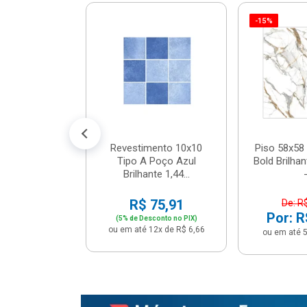
-15%
 Tipo A Pipa
JUNTO
m² - Stela
$ 33,90
R$ 28,90
5x de R$ 5,78
Revestimento 10x10
Piso 58x58 
Tipo A Poço Azul
Bold Brilha
Brilhante 1,44...
-
R$ 75,91
De: R
Por: R
(5% de Desconto no PIX)
ou em até 12x de R$ 6,66
ou em até 5