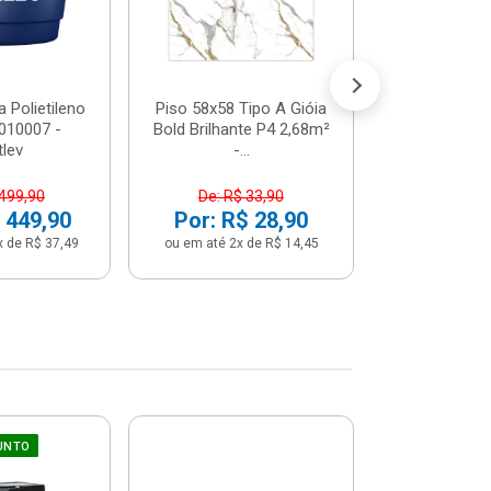
 Polietileno
Piso 58x58 Tipo A Gióia
Betoneira 
2010007 -
Bold Brilhante P4 2,68m²
Max 1 Tr
tlev
-...
Monofási
 499,90
De: R$ 33,90
De: R$ 5
 449,90
Por: R$ 28,90
Por: R$ 
x de R$ 37,49
ou em até 2x de R$ 14,45
ou em até 12x 
UNTO
Sifão Ajustá
COMPRE JU
66cm Br
2691652