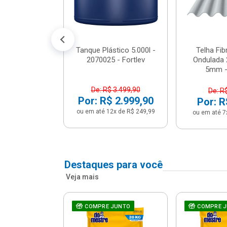
conto no PIX)
2x de R$ 141,66
Tanque Plástico 5.000l -
Telha Fi
2070025 - Fortlev
Ondulada 
5mm - 
De: R$ 3.499,90
De: R
Por: R$ 2.999,90
Por: R
ou em até 12x de R$ 249,99
ou em até 7
Destaques para você
Veja mais
a Com Caixa
COMPRE JUNTO
COMPRE 
 + Assento
ário 3...