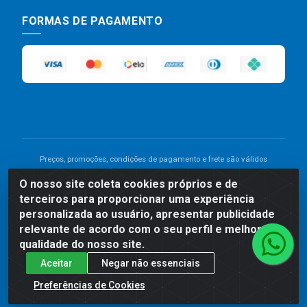
FORMAS DE PAGAMENTO
Preços, promoções, condições de pagamento e frete são válidos
para compras realizadas exclusivamente pelo site. Caso haja
O nosso site coleta cookies próprios e de
divergência de preço de um produto, será válido o preço que for
terceiros para proporcionar uma experiência
exibido no carrinho de compras do site no momento do pagamento.
As vendas estão sujeitas a análise e disponibilidade do estoque.
personalizada ao usuário, apresentar publicidade
Imagens de produtos meramente ilustrativas.
relevante de acordo com o seu perfil e melhorar a
qualidade do nosso site.
Comercial de Construção 2001 LTDA - Av. Congresso
Aceitar
Negar não essenciais
Eucarístico, 1179 - São José, Carpina - PE - CEP: 55811-
000 - 70.220.389/0001-66
Preferências de Cookies