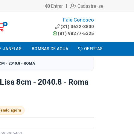
|
Entrar
Cadastre-se
Fale Conosco
0
(81) 3622-3800
(81) 98277-5325
E JANELAS
BOMBAS DE AGUA
OFERTAS
M - 2040.8 - ROMA
 Lisa 8cm - 2040.8 - Roma
vendo agora
91595006460