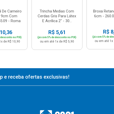
ã De Carneiro
Trincha Medias Com
Broxa Retan
a 9cm Com
Cerdas Gris Para Látex
6cm - 260.
55.09 - Roma
E Acrílica 2" - 30...
R$ 8
10,36
R$ 5,61
(já com 5% de de
 desconto no PIX)
(já com 5% de desconto no PIX)
ou em até 1x 
1x de R$ 10,90
ou em até 1x de R$ 5,90
 e receba ofertas exclusivas!