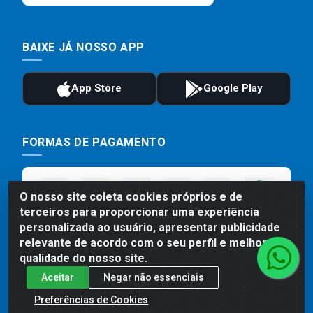
BAIXE JÁ NOSSO APP
FORMAS DE PAGAMENTO
O nosso site coleta cookies próprios e de
terceiros para proporcionar uma experiência
personalizada ao usuário, apresentar publicidade
relevante de acordo com o seu perfil e melhorar a
qualidade do nosso site.
Aceitar
Negar não essenciais
Preços, promoções, condições de pagamento e frete são válidos
para compras realizadas exclusivamente pelo site. Caso haja
Preferências de Cookies
divergência de preço de um produto, será válido o preço que for