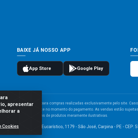
BAIXE JÁ NOSSO APP
FO
para
to e frete são válidos para compras realizadas exclusivamente pelo site. Caso 
io, apresentar
 carrinho de compras do site no momento do pagamento. As vendas estão sujeitas 
elhorar a
Imagens de produtos meramente ilustrativas.
e Cookies
TDA - Av. Congresso Eucarístico, 1179 - São José, Carpina - PE - CEP: