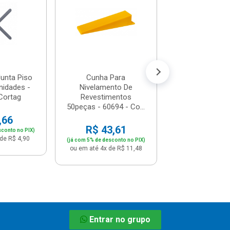
60510 - Co
R$ 4,6
(já com 5% de descon
ou em até 1x de 
unta Piso
Cunha Para
idades -
Nivelamento De
Cortag
Revestimentos
50peças - 60694 - Co...
,66
R$ 43,61
sconto no PIX)
de R$ 4,90
(já com 5% de desconto no PIX)
ou em até 4x de R$ 11,48
Entrar no grupo