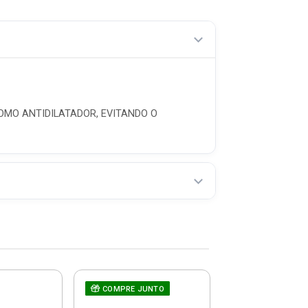
MO ANTIDILATADOR, EVITANDO O
COMPRE JUNTO
Espaçador Jun
3mm 100 Unid