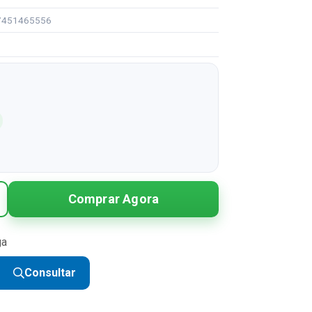
97451465556
Comprar Agora
ga
Consultar