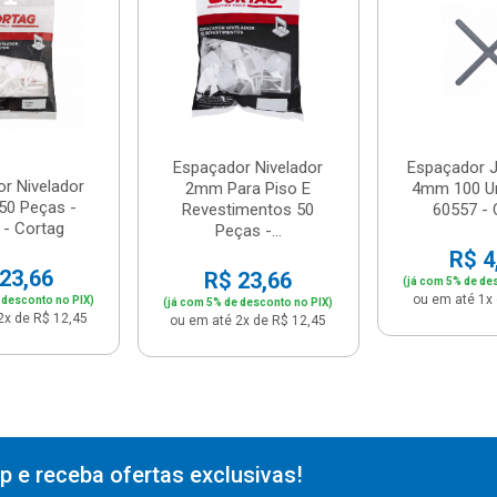
Espaçador Nivelador
Espaçador J
r Nivelador
2mm Para Piso E
4mm 100 Un
50 Peças -
Revestimentos 50
60557 - 
 - Cortag
Peças -...
R$ 4
23,66
R$ 23,66
(já com 5% de de
ou em até 1x 
 desconto no PIX)
(já com 5% de desconto no PIX)
2x de R$ 12,45
ou em até 2x de R$ 12,45
 e receba ofertas exclusivas!