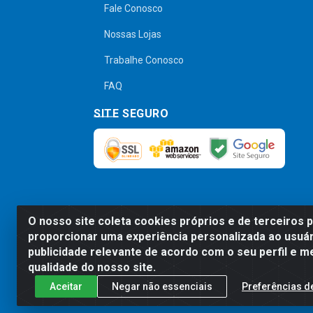
Fale Conosco
Nossas Lojas
Trabalhe Conosco
FAQ
SITE SEGURO
O nosso site coleta cookies próprios e de terceiros 
Preços, promoções, condições de pagamen
proporcionar uma experiência personalizada ao usuár
será válido o preço que for exibido no
publicidade relevante de acordo com o seu perfil e m
qualidade do nosso site.
Aceitar
Negar não essenciais
Preferências d
Comercial de Construção 2001 L