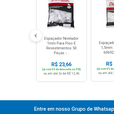
10 - Cortag
R$ 4,66
% de desconto no PIX)
até 1x de R$ 4,90
Espaçador Nivelador
Espaçado
1mm Para Piso E
1,5mm 
Revestimentos 50
60692
Peças -...
R$ 
R$ 23,66
(já com 5% de
(já com 5% de desconto no PIX)
ou em até 
ou em até 2x de R$ 12,45
Entre em nosso Grupo de Whatsapp