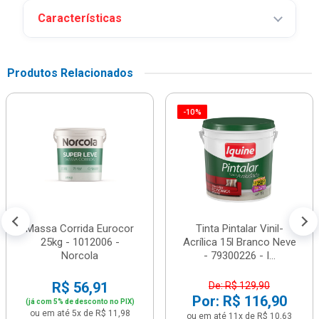
Características
Produtos Relacionados
-10%
Massa Corrida Eurocor
Tinta Pintalar Vinil-
25kg - 1012006 -
Acrílica 15l Branco Neve
Norcola
- 79300226 - I...
R$ 56,91
De: R$ 129,90
Por: R$ 116,90
(já com 5% de desconto no PIX)
ou em até 5x de R$ 11,98
ou em até 11x de R$ 10,63