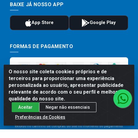
BAIXE JÁ NOSSO APP
FORMAS DE PAGAMENTO
O nosso site coleta cookies próprios e de
terceiros para proporcionar uma experiência
personalizada ao usuário, apresentar publicidade
relevante de acordo com o seu perfil e melhorar a
qualidade do nosso site.
Aceitar
Negar não essenciais
Preços, promoções, condições de pagamento e frete são válidos
para compras realizadas exclusivamente pelo site. Caso haja
Preferências de Cookies
divergência de preço de um produto, será válido o preço que for
exibido no carrinho de compras do site no momento do pagamento.
As vendas estão sujeitas a análise e disponibilidade do estoque.
Imagens de produtos meramente ilustrativas.