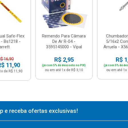
ual Safe-Flex
Remendo Para Câmara
Chumbador 
 - Bs1218 -
De Ar R-04 -
5/16x2 Com
arrett
3595145000 - Vipal
Arruela - X56
R$ 2,95
R$ 1
R$ 16,90
R$ 11,90
(já com 5% de desconto no PIX)
(já com 5% de de
ou em até 1x de R$ 3,10
ou em até 1x 
1x de R$ 11,90
 e receba ofertas exclusivas!