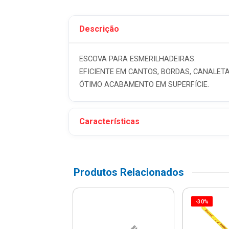
Descrição
ESCOVA PARA ESMERILHADEIRAS.
EFICIENTE EM CANTOS, BORDAS, CANALETAS
ÓTIMO ACABAMENTO EM SUPERFÍCIE.
Características
Produtos Relacionados
-30%
Multifilamento
nçada Branca
mx110m -