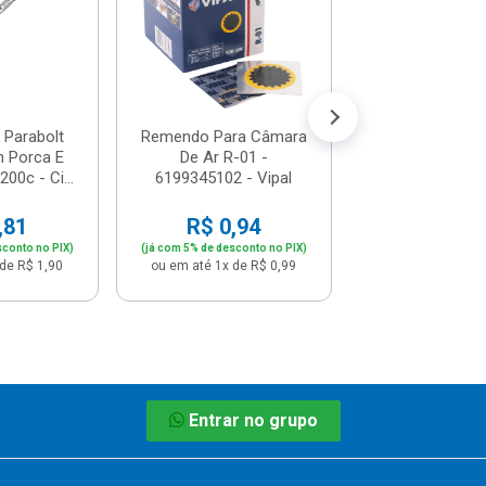
1546060000 
R$ 1,89
(já com 5% de descon
ou em até 1x de 
Parabolt
Remendo Para Câmara
 Porca E
De Ar R-01 -
200c - Ci...
6199345102 - Vipal
,81
R$ 0,94
sconto no PIX)
(já com 5% de desconto no PIX)
de R$ 1,90
ou em até 1x de R$ 0,99
Entrar no grupo