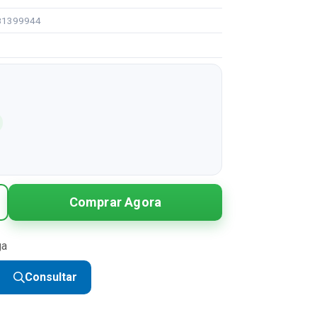
381399944
Comprar Agora
ga
Consultar