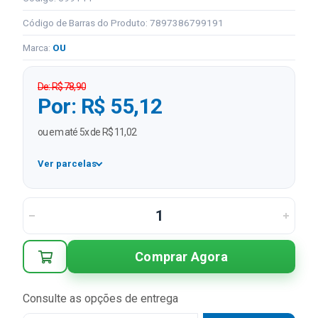
Código de Barras do Produto: 7897386799191
Marca:
OU
De: R$ 78,90
Por: R$ 55,12
ou em até 5x de R$ 11,02
Ver parcelas
1x
R$ 55,12
2x
R$ 27,56 sem juros
3x
R$ 18,37 sem juros
Comprar Agora
4x
R$ 13,78 sem juros
5x
R$ 11,02 sem juros
Consulte as opções de entrega