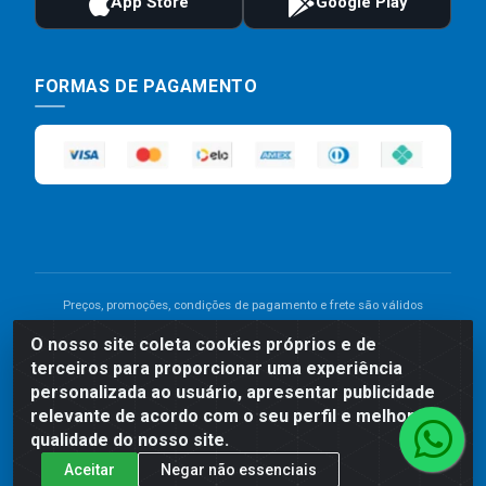
FORMAS DE PAGAMENTO
Preços, promoções, condições de pagamento e frete são válidos
para compras realizadas exclusivamente pelo site. Caso haja
O nosso site coleta cookies próprios e de
divergência de preço de um produto, será válido o preço que for
terceiros para proporcionar uma experiência
exibido no carrinho de compras do site no momento do pagamento.
As vendas estão sujeitas a análise e disponibilidade do estoque.
personalizada ao usuário, apresentar publicidade
Imagens de produtos meramente ilustrativas.
relevante de acordo com o seu perfil e melhorar a
qualidade do nosso site.
Comercial de Construção 2001 LTDA - Av. Congresso
Aceitar
Negar não essenciais
Eucarístico, 1179 - São José, Carpina - PE - CEP: 55811-