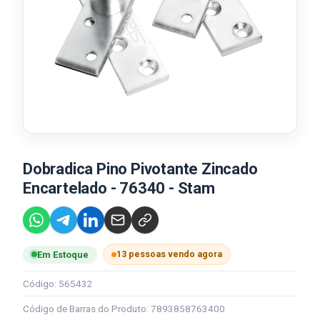
Dobradica Pino Pivotante Zincado
Encartelado - 76340 - Stam
13 pessoas vendo agora
Em Estoque
Código: 565432
Código de Barras do Produto: 7893858763400