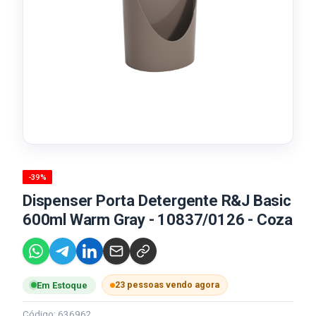
-39%
Dispenser Porta Detergente R&J Basic
600ml Warm Gray - 10837/0126 - Coza
23 pessoas vendo agora
Em Estoque
Código: 636962