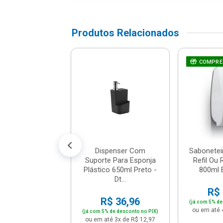
Produtos Relacionados
penser Para
COMPRE
ente E Esponja
Compact 500 Ml
Sor...
$ 23,66
% de desconto no PIX)
té 2x de R$ 12,45
Dispenser Com
Sabonetei
Suporte Para Esponja
Refil Ou 
Plástico 650ml Preto -
800ml B
Dt...
R$ 
R$ 36,96
(já com 5% de
ou em até 
(já com 5% de desconto no PIX)
ou em até 3x de R$ 12,97