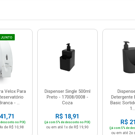
 JUNTO
ra Velox Para
Dispenser Single 500ml
Dispense
Reservatório
Preto - 17008/0008 -
Detergente 
ranca - ...
Coza
Basic Sortid
1...
41,71
R$ 18,91
R$ 2
 desconto no PIX)
(já com 5% de desconto no PIX)
4x de R$ 10,98
ou em até 1x de R$ 19,90
(já com 5% de de
ou em até 2x 