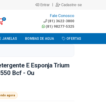
|
Entrar
Cadastre-se
Fale Conosco
0
(81) 3622-3800
(81) 98277-5325
E JANELAS
BOMBAS DE AGUA
OFERTAS
tergente E Esponja Trium
550 Bcf - Ou
endo agora