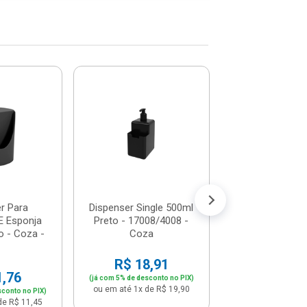
Dispenser 
Detergente E 
Trium Compact
Sor...
R$ 23,
(já com 5% de descon
ou em até 2x de 
r Para
Dispenser Single 500ml
E Esponja
Preto - 17008/4008 -
o - Coza -
Coza
R$ 18,91
1,76
(já com 5% de desconto no PIX)
ou em até 1x de R$ 19,90
sconto no PIX)
de R$ 11,45