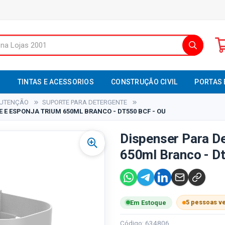
S
TINTAS E ACESSORIOS
CONSTRUÇÃO CIVIL
PORTAS 
NUTENÇÃO
SUPORTE PARA DETERGENTE
 E ESPONJA TRIUM 650ML BRANCO - DT550 BCF - OU
Dispenser Para De
650ml Branco - Dt
5 pessoas v
Em Estoque
Código: 634806