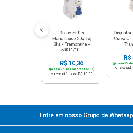
$ 12,26
% de desconto no PIX)
té 1x de R$ 12,90
Disjuntor Din
Disjuntor
Monofásico 20a Tdj
Curva C -
3ka - Tramontina -
Tra
58011/10...
R$ 
R$ 10,36
(já com 5% de
ou em até 
(já com 5% de desconto no PIX)
ou em até 1x de R$ 10,90
Entre em nosso Grupo de Whatsapp