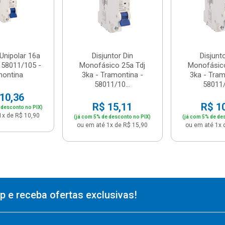
 Unipolar 16a
Disjuntor Din
Disjunt
 58011/105 -
Monofásico 25a Tdj
Monofásico
montina
3ka - Tramontina -
3ka - Tram
58011/10...
58011/
10,36
R$ 15,11
R$ 1
 desconto no PIX)
1x de R$ 10,90
(já com 5% de desconto no PIX)
(já com 5% de de
ou em até 1x de R$ 15,90
ou em até 1x 
 e receba ofertas exclusivas!