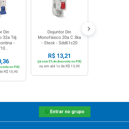
R$ 12,
(já com 5% de descon
ou em até 1x de 
or Din
Disjuntor Din
 32a Tdj
Monofásico 20a C 3ka
ontina -
- Steck - Sdd61c20
10...
R$ 13,21
0,36
(já com 5% de desconto no PIX)
ou em até 1x de R$ 13,90
sconto no PIX)
de R$ 10,90
Entrar no grupo