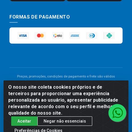
FORMAS DE PAGAMENTO
Preços, promoções, condições de pagamento e frete são válidos
para compras realizadas exclusivamente pelo site. Caso haja
O nosso site coleta cookies próprios e de
divergência de preço de um produto, será válido o preço que for
terceiros para proporcionar uma experiência
exibido no carrinho de compras do site no momento do pagamento.
As vendas estão sujeitas a análise e disponibilidade do estoque.
personalizada ao usuário, apresentar publicidade
Imagens de produtos meramente ilustrativas.
relevante de acordo com o seu perfil e melhorar a
qualidade do nosso site.
Comercial de Construção 2001 LTDA - Av. Congresso
Aceitar
Negar não essenciais
Eucarístico, 1179 - São José, Carpina - PE - CEP: 55811-
000 - 70.220.389/0001-66
Preferências de Cookies