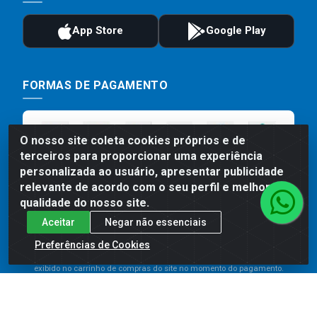
FORMAS DE PAGAMENTO
O nosso site coleta cookies próprios e de
terceiros para proporcionar uma experiência
personalizada ao usuário, apresentar publicidade
relevante de acordo com o seu perfil e melhorar a
qualidade do nosso site.
Aceitar
Negar não essenciais
Preços, promoções, condições de pagamento e frete são válidos
para compras realizadas exclusivamente pelo site. Caso haja
Preferências de Cookies
divergência de preço de um produto, será válido o preço que for
exibido no carrinho de compras do site no momento do pagamento.
As vendas estão sujeitas a análise e disponibilidade do estoque.
Imagens de produtos meramente ilustrativas.