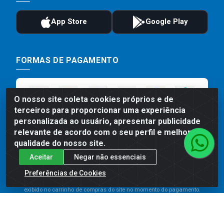
FORMAS DE PAGAMENTO
O nosso site coleta cookies próprios e de
terceiros para proporcionar uma experiência
personalizada ao usuário, apresentar publicidade
relevante de acordo com o seu perfil e melhorar a
qualidade do nosso site.
Aceitar
Negar não essenciais
Preços, promoções, condições de pagamento e frete são válidos
para compras realizadas exclusivamente pelo site. Caso haja
Preferências de Cookies
divergência de preço de um produto, será válido o preço que for
exibido no carrinho de compras do site no momento do pagamento.
As vendas estão sujeitas a análise e disponibilidade do estoque.
Imagens de produtos meramente ilustrativas.