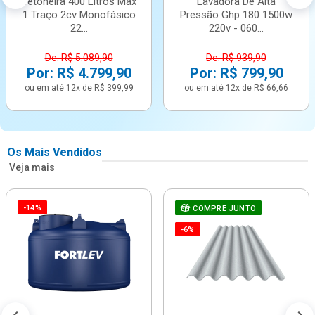
Betoneira 400 Litros Max
Lavadora De Alta
1 Traço 2cv Monofásico
Pressão Ghp 180 1500w
22...
220v - 060...
De: R$ 5.089,90
De: R$ 939,90
Por: R$ 4.799,90
Por: R$ 799,90
ou em até 12x de R$ 399,99
ou em até 12x de R$ 66,66
Os Mais Vendidos
Veja mais
-14%
COMPRE JUNTO
-6%