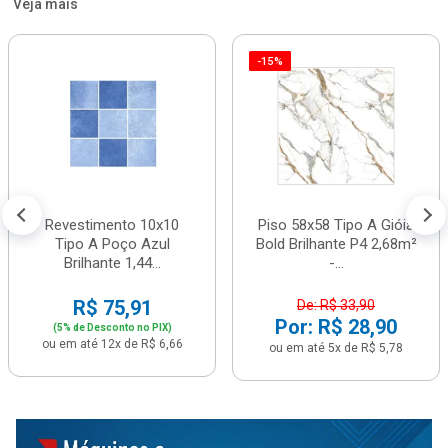
Veja mais
-15%
Revestimento 10x10
Piso 58x58 Tipo A Gióia
Tipo A Poço Azul
Bold Brilhante P4 2,68m²
Brilhante 1,44...
-...
R$ 75,91
De: R$ 33,90
Por: R$ 28,90
(5% de Desconto no PIX)
ou em até 12x de R$ 6,66
ou em até 5x de R$ 5,78