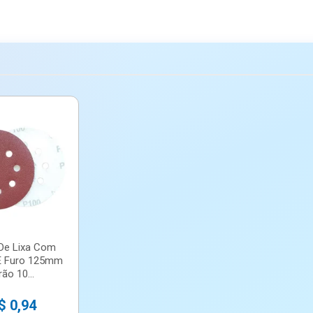
 De Lixa Com
E Furo 125mm
rão 10...
$ 0,94