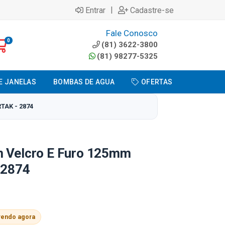
|
Entrar
Cadastre-se
Fale Conosco
0
(81) 3622-3800
(81) 98277-5325
E JANELAS
BOMBAS DE AGUA
OFERTAS
TAK - 2874
m Velcro E Furo 125mm
- 2874
vendo agora