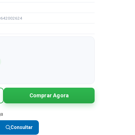
08642002624
Comprar Agora
ga
Consultar