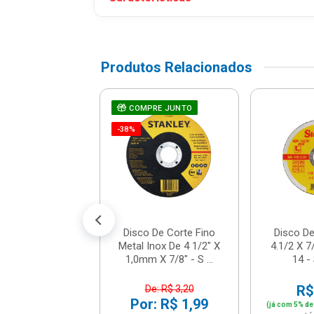
Produtos Relacionados
o De Lixa Com
RE JUNTO
COMPRE JUNTO
o E Furo 125mm
-38%
 - Fertak - 28...
R$ 0,94
% de desconto no PIX)
até 1x de R$ 0,99
Disco De Corte Fino
Disco De
Metal Inox De 4 1/2" X
4.1/2 X 7
1,0mm X 7/8" - S ...
14 - 
R$
De: R$ 3,20
Por: R$ 1,99
(já com 5% de