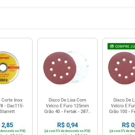
COMPRE J
 Corte Inox
Disco De Lixa Com
Disco De 
/8 - Dac115-
Velcro E Furo 125mm
Velcro E F
Starrett
Grão 40 - Fertak - 287...
Grão 100 - Fe
 2,85
R$ 0,94
R$ 0
 desconto no PIX)
(já com 5% de desconto no PIX)
(já com 5% de de