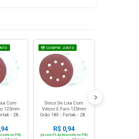
UNTO
COMPRE JUNTO
Disco De Lix
COMPRE JUNT
Velcro E Furo
Grão 320 - Ferta
R$ 0,9
(já com 5% de descon
ou em até 1x de 
Lixa Com
Disco De Lixa Com
uro 125mm
Velcro E Furo 125mm
rtak - 28...
Grão 180 - Fertak - 28...
,94
R$ 0,94
sconto no PIX)
(já com 5% de desconto no PIX)