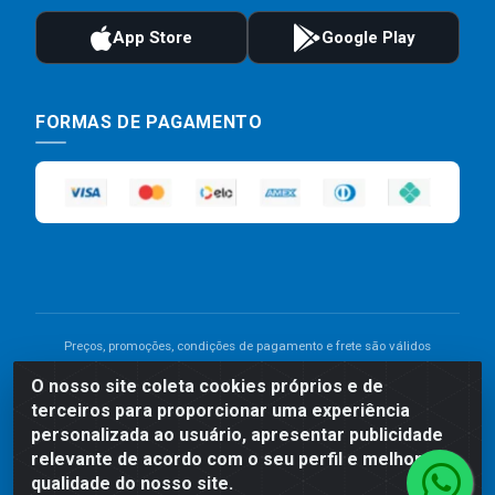
FORMAS DE PAGAMENTO
Preços, promoções, condições de pagamento e frete são válidos
para compras realizadas exclusivamente pelo site. Caso haja
O nosso site coleta cookies próprios e de
divergência de preço de um produto, será válido o preço que for
terceiros para proporcionar uma experiência
exibido no carrinho de compras do site no momento do pagamento.
As vendas estão sujeitas a análise e disponibilidade do estoque.
personalizada ao usuário, apresentar publicidade
Imagens de produtos meramente ilustrativas.
relevante de acordo com o seu perfil e melhorar a
qualidade do nosso site.
Comercial de Construção 2001 LTDA - Av. Congresso