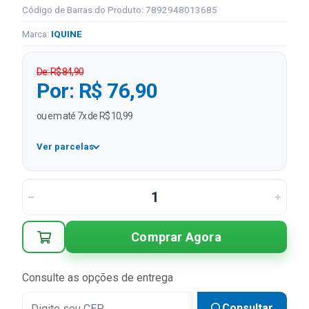
Código de Barras do Produto: 7892948013685
Marca:
IQUINE
De: R$ 84,90
Por: R$ 76,90
ou em até 7x de R$ 10,99
Ver parcelas
1x
R$ 76,90
2x
R$ 38,45 sem juros
3x
R$ 25,63 sem juros
Comprar Agora
4x
R$ 19,23 sem juros
5x
R$ 15,38 sem juros
Consulte as opções de entrega
6x
R$ 12,82 sem juros
Consultar