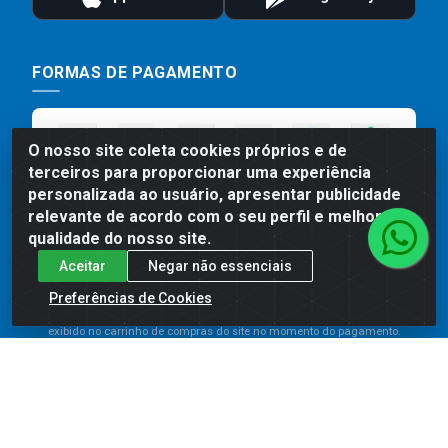
FORMAS DE PAGAMENTO
O nosso site coleta cookies próprios e de
terceiros para proporcionar uma experiência
personalizada ao usuário, apresentar publicidade
relevante de acordo com o seu perfil e melhorar a
qualidade do nosso site.
Aceitar
Negar não essenciais
Preços, promoções, condições de pagamento e frete são válidos
para compras realizadas exclusivamente pelo site. Caso haja
Preferências de Cookies
divergência de preço de um produto, será válido o preço que for
exibido no carrinho de compras do site no momento do pagamento.
As vendas estão sujeitas a análise e disponibilidade do estoque.
Imagens de produtos meramente ilustrativas.
Comercial de Construção 2001 LTDA - Av. Congresso
Eucarístico, 1179 - São José, Carpina - PE - CEP: 55811-
000 - 70.220.389/0001-66