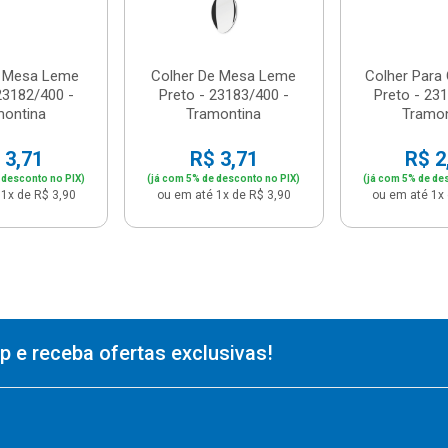
e Mesa Leme
Colher De Mesa Leme
Colher Para
23182/400 -
Preto - 23183/400 -
Preto - 23
montina
Tramontina
Tramon
 3,71
R$ 3,71
R$ 2
 desconto no PIX)
(já com 5% de desconto no PIX)
(já com 5% de de
1x de R$ 3,90
ou em até 1x de R$ 3,90
ou em até 1x 
 e receba ofertas exclusivas!