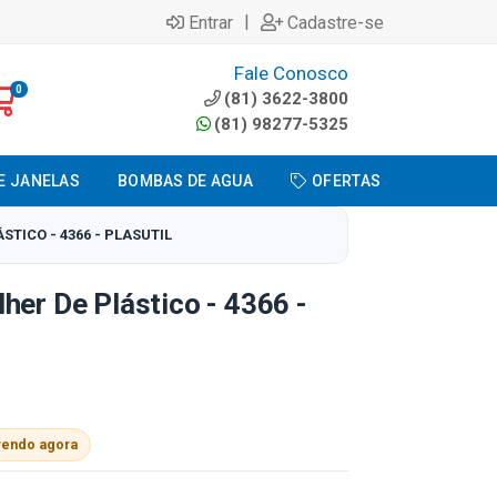
|
Entrar
Cadastre-se
Fale Conosco
0
(81) 3622-3800
(81) 98277-5325
E JANELAS
BOMBAS DE AGUA
OFERTAS
TICO - 4366 - PLASUTIL
her De Plástico - 4366 -
vendo agora