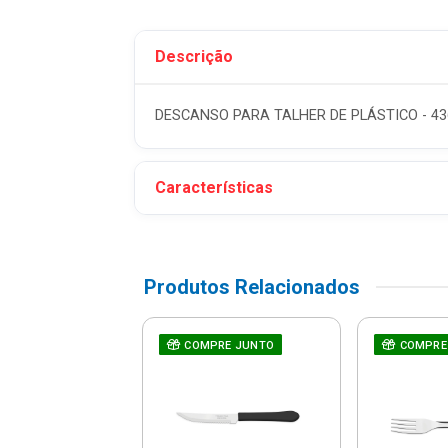
Descrição
DESCANSO PARA TALHER DE PLÁSTICO - 436
Características
Produtos Relacionados
lador Com
COMPRE JUNTO
COMPRE
te 1l - Dallare -
Dl1400
$ 12,26