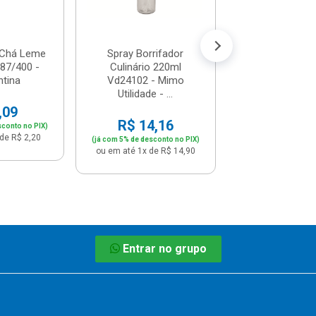
(já com 5% de descon
ou em até 1x de 
 Chá Leme
Spray Borrifador
187/400 -
Culinário 220ml
tina
Vd24102 - Mimo
Utilidade - ...
,09
R$ 14,16
sconto no PIX)
de R$ 2,20
(já com 5% de desconto no PIX)
ou em até 1x de R$ 14,90
Entrar no grupo