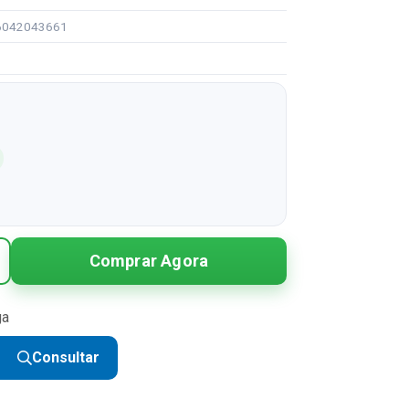
96042043661
Comprar Agora
ga
Consultar