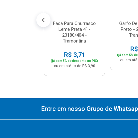
% de desconto no PIX)
té 1x de R$ 12,90
Faca Para Churrasco
Garfo D
Leme Preta 4" -
Preto - 
23180/404 -
Tra
Tramontina
R$
R$ 3,71
(já com 5% de
ou em até 
(já com 5% de desconto no PIX)
ou em até 1x de R$ 3,90
Entre em nosso Grupo de Whatsapp