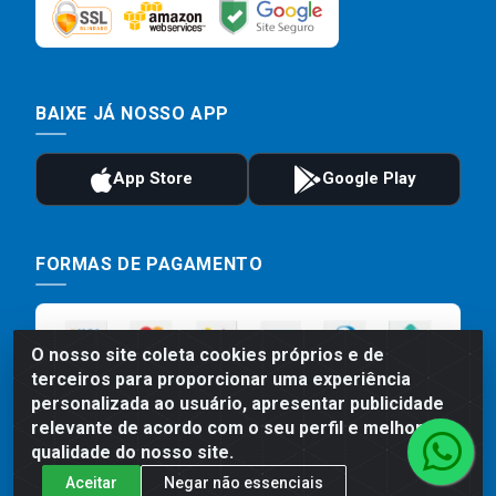
BAIXE JÁ NOSSO APP
FORMAS DE PAGAMENTO
O nosso site coleta cookies próprios e de
terceiros para proporcionar uma experiência
personalizada ao usuário, apresentar publicidade
relevante de acordo com o seu perfil e melhorar a
qualidade do nosso site.
Aceitar
Negar não essenciais
Preços, promoções, condições de pagamento e frete são válidos